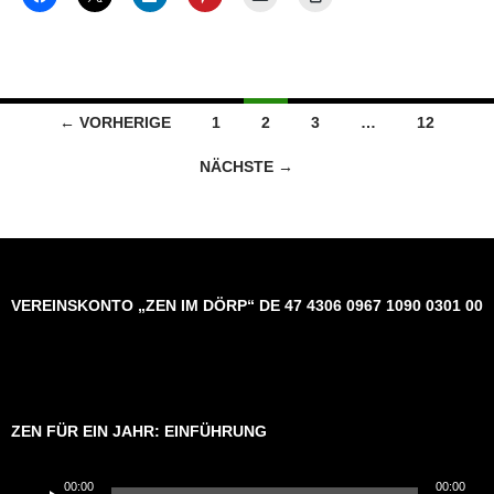
Beitragsnavigation
← VORHERIGE
1
2
3
…
12
NÄCHSTE →
VEREINSKONTO „ZEN IM DÖRP“ DE 47 4306 0967 1090 0301 00
ZEN FÜR EIN JAHR: EINFÜHRUNG
Audio-
00:00
00:00