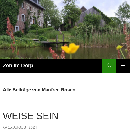
Zum
Inhalt
springen
Suchen
Zen im Dörp
PRIMÄR
MENÜ
Alle Beiträge von Manfred Rosen
WEISE SEIN
15. AUGUST 2024