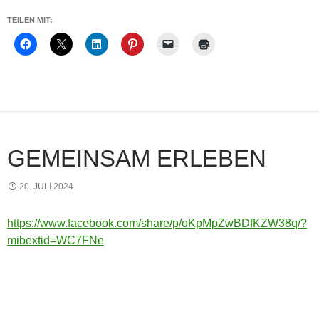
TEILEN MIT:
GEMEINSAM ERLEBEN
20. JULI 2024
https://www.facebook.com/share/p/oKpMpZwBDfKZW38q/?
mibextid=WC7FNe