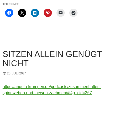
TEILEN MIT:
SITZEN ALLEIN GENÜGT
NICHT
20. JULI 2024
https://angela-krumpen.de/podcasts/zusammenhalten-
spinnweben-und-loewen-zaehmen/#t4g_cid=267