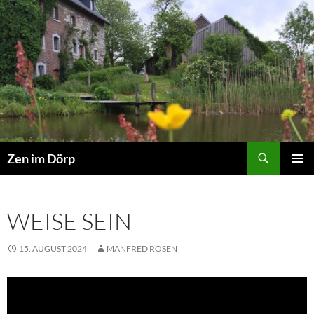
Zum
Inhalt
springen
Suchen
Zen im Dörp
PRIMÄR
MENÜ
WEISE SEIN
15. AUGUST 2024
MANFRED ROSEN