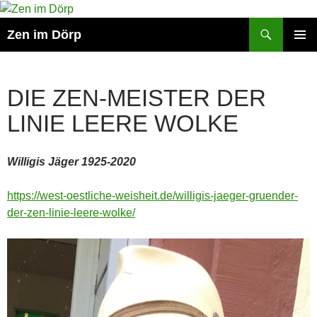
Zum
Inhalt
Suchen
Zen im Dörp
springen
PRIMÄR
MENÜ
DIE ZEN-MEISTER DER
LINIE LEERE WOLKE
Willigis Jäger 1925-2020
https://west-oestliche-weisheit.de/willigis-jaeger-gruender-
der-zen-linie-leere-wolke/