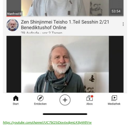
https://youtube.com/channel/UC7bl2SiDox6xdpmLK8pW8Vw