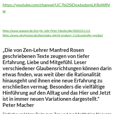
https://youtube.com/channel/UC7bl2SiDox6xdpmLK8pW8V
w
https://www.amazon.de/Zen-für-Jahr-Peter-Macher/dp/3000331131
https://www.oleofactum.de/shop/index.php?id_product=112&controller=product
„Die von Zen-Lehrer Manfred Rosen
geschriebenen Texte zeugen von tiefer
Erfahrung, Liebe und Mitgefühl. Leser
verschiedener Glaubensrichtungen können darin
etwas finden, was weit über die Rationalität
hinausgeht und ihnen eine neue Erfahrung zu
erschließen vermag. Besonders die vielfältige
Hinführung auf den Alltag und das Hier und Jetzt
ist in immer neuen Variationen dargestellt.“
Peter Macher
Einfache und klare Texte zum Zen und zur Meditation für junge