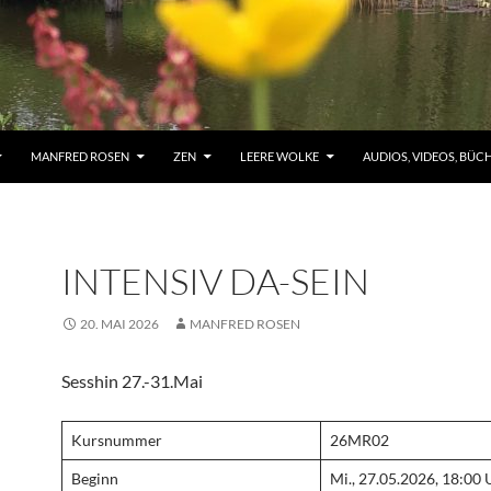
MANFRED ROSEN
ZEN
LEERE WOLKE
AUDIOS, VIDEOS, BÜC
INTENSIV DA-SEIN
20. MAI 2026
MANFRED ROSEN
Sesshin 27.-31.Mai
Kursnummer
26MR02
Beginn
Mi., 27.05.2026, 18:00 