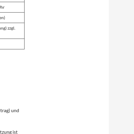
Uhr
en)
ng) zzgl.
rtrag) und
tzung ist