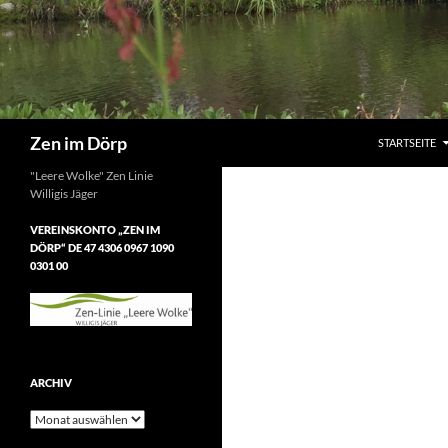
Suchen
Zen im Dörp
STARTSEITE
"Leere Wolke" Zen Linie
Willigis Jäger
VEREINSKONTO „ZEN IM
DÖRP“ DE 47 4306 0967 1090
0301 00
ARCHIV
Archiv