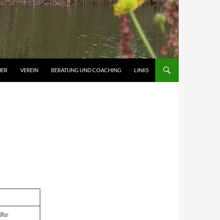
HER
VEREIN
BERATUNG UND COACHING
LINKS
Uhr