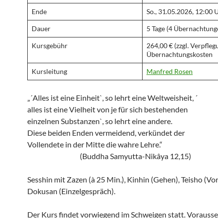
Ende
So., 31.05.2026, 12:00 
Dauer
5 Tage (4 Übernachtung
Kursgebühr
264,00 € (zzgl. Verpflegu
Übernachtungskosten
Kursleitung
Manfred Rosen
„´Alles ist eine Einheit`, so lehrt eine Weltweisheit, ´
alles ist eine Vielheit von je für sich bestehenden
einzelnen Substanzen`, so lehrt eine andere.
Diese beiden Enden vermeidend, verkündet der
Vollendete in der Mitte die wahre Lehre.“
(Buddha Samyutta-Nikâya 12,15)
Sesshin mit Zazen (à 25 Min.), Kinhin (Gehen), Teisho (Vo
Dokusan (Einzelgespräch).
Der Kurs findet vorwiegend im Schweigen statt. Vorausse