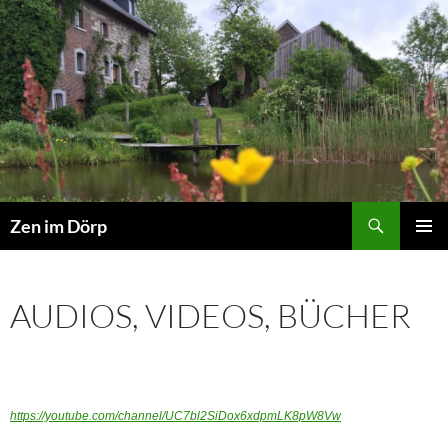
Zum
Inhalt
springen
Suchen
Zen im Dörp
PRIMÄR
MENÜ
AUDIOS, VIDEOS, BÜCHER
https://youtube.com/channel/UC7bl2SiDox6xdpmLK8pW8Vw