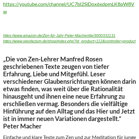
https://youtube.com/channel/UC7bl2SiDox6xdpmLK8pW8V
w
https://www.amazon.de/Zen-für-Jahr-Peter-Macher/dp/3000331131
https://www.oleofactum.de/shop/index.php?id_product=112&controller=product
„Die von Zen-Lehrer Manfred Rosen
geschriebenen Texte zeugen von tiefer
Erfahrung, Liebe und Mitgefühl. Leser
verschiedener Glaubensrichtungen können darin
etwas finden, was weit über die Rationalität
hinausgeht und ihnen eine neue Erfahrung zu
erschließen vermag. Besonders die vielfältige
Hinführung auf den Alltag und das Hier und Jetzt
ist in immer neuen Variationen dargestellt.“
Peter Macher
Einfache und klare Texte zum Zen und zur Meditation für junge