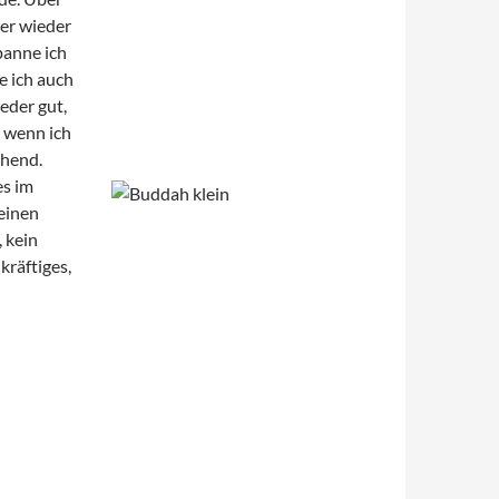
mer wieder
panne ich
e ich auch
eder gut,
, wenn ich
chend.
e
s im
 einen
 kein
kräftiges,