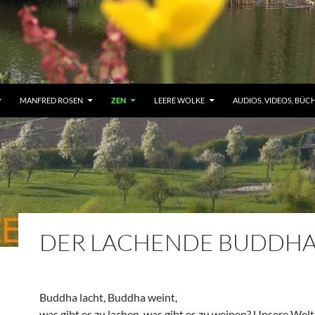
MANFRED ROSEN
ZEN
LEERE WOLKE
AUDIOS, VIDEOS, BÜC
DER LACHENDE BUDDH
Buddha lacht, Buddha weint,
was gibt es zu lachen, was gibt es zu weinen? Unsere Welt