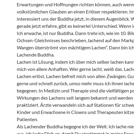
Erwartungen und Hoffnungen richten können, auch wenn
volkstümlichen Glauben an einen Erlöser respektieren. I
interessiert uns der Buddha jetzt, in diesem Augenblick. 
gerade jetzt erfahre, gibt es keinerlei Unterschied. Wenn 
Ich erwache, ist nur Buddha. Dann trete ich, wie im 10. Bil
Ochsen-Gleichnisses beschrieben, lachend auf den Markpl
Wangen überströmt von mächtigem Lachen“. Dann bin ich 
Lachende Buddha.
Lachen ist Lösung, indem ich über mich selber lachen kann,
mich von allem Anhaften. Wer gerne lacht, weiß das. Lache
Lachen erlöst, Lachen befreit mich von allen Zwängen. Gut
gerne und schnell zurück, umso mehr muss ich ihnen lach
begegnen. In Medizin und Therapie sind die vielfältigen p
Wirkungen des Lachens seit langem bekannt und werde
praktiziert. Ärzte verwandeln sich auf Stationen für schw
Kinder und Erwachsene in Clowns und Therapeuten kitzel
Patienten.
Als Lachender Buddha begegne ich der Welt. Ich lache n
aus, ich lache Dich an, damit Du einstimmst in meine Fre