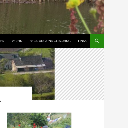
HER
VEREIN
BERATUNG UND COACHING
LINKS
A