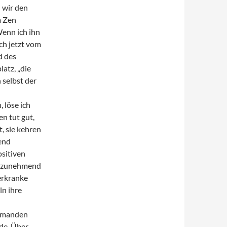
 wir den
m Zen
Wenn ich ihn
ich jetzt vom
d des
atz, „die
selbst der
 löse ich
n tut gut,
, sie kehren
end
ositiven
n zunehmend
erkranke
n ihre
iemanden
ude. Über