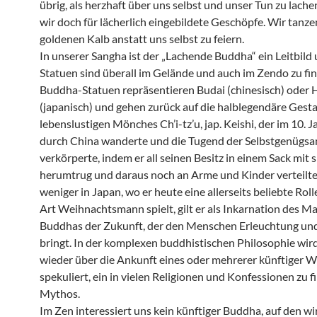
übrig, als herzhaft über uns selbst und unser Tun zu lache
wir doch für lächerlich eingebildete Geschöpfe. Wir tanz
goldenen Kalb anstatt uns selbst zu feiern.
In unserer Sangha ist der „Lachende Buddha“ ein Leitbild
Statuen sind überall im Gelände und auch im Zendo zu fi
Buddha-Statuen repräsentieren Budai (chinesisch) oder 
(japanisch) und gehen zurück auf die halblegendäre Gesta
lebenslustigen Mönches Ch’i-tz’u, jap. Keishi, der im 10. 
durch China wanderte und die Tugend der Selbstgenügsa
verkörperte, indem er all seinen Besitz in einem Sack mit s
herumtrug und daraus noch an Arme und Kinder verteilte.
weniger in Japan, wo er heute eine allerseits beliebte Rolle
Art Weihnachtsmann spielt, gilt er als Inkarnation des Ma
Buddhas der Zukunft, der den Menschen Erleuchtung un
bringt. In der komplexen buddhistischen Philosophie wi
wieder über die Ankunft eines oder mehrerer künftiger W
spekuliert, ein in vielen Religionen und Konfessionen zu 
Mythos.
Im Zen interessiert uns kein künftiger Buddha, auf den wi