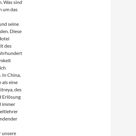
n. Was sind
en um das
 und seine
nden. Diese
Hotei
lt des
Jahrhundert
mkeit
ich
 In China,
 als eine
itreya, des
d Erlösung
rd immer
eltlehrer
findender
r unsere