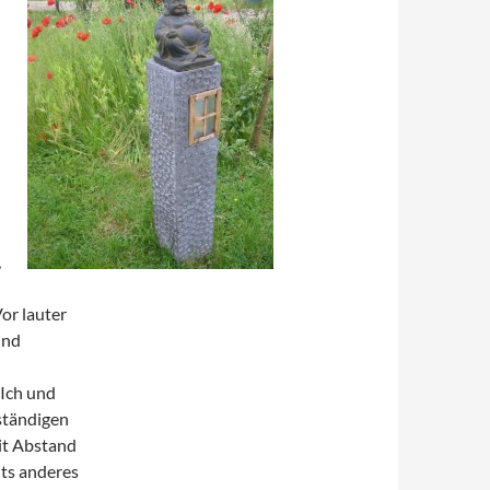
,
Vor lauter
und
Ich und
ständigen
it Abstand
hts anderes