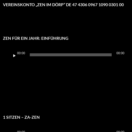
VEREINSKONTO „ZEN IM DÖRP“ DE 47 4306 0967 1090 0301 00
ZEN FÜR EIN JAHR: EINFÜHRUNG
Audio-
00:00
00:00
Player
1 SITZEN – ZA-ZEN
Audio-