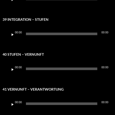
Player
39 INTEGRATION – STUFEN
Audio-
00:00
00:00
Player
40 STUFEN – VERNUNFT
Audio-
00:00
00:00
Player
41 VERNUNFT – VERANTWORTUNG
Audio-
00:00
00:00
Player