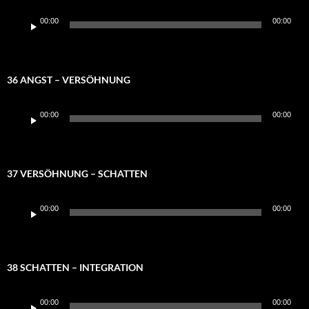
Audio-
00:00
00:00
Player
36 ANGST – VERSÖHNUNG
Audio-
00:00
00:00
Player
37 VERSÖHNUNG – SCHATTEN
Audio-
00:00
00:00
Player
38 SCHATTEN – INTEGRATION
Audio-
00:00
00:00