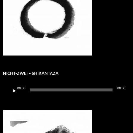
NICHT-ZWEI – SHIKANTAZA
Audio-
00:00
00:00
Player