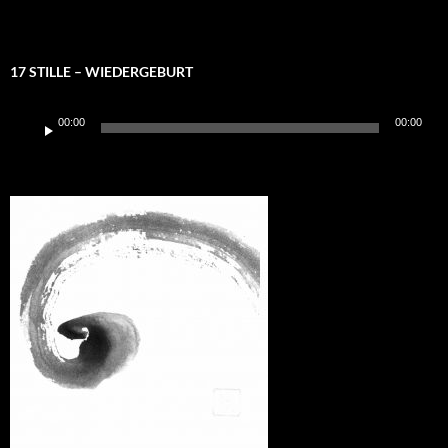
17 STILLE – WIEDERGEBURT
Audio-
00:00
00:00
Player