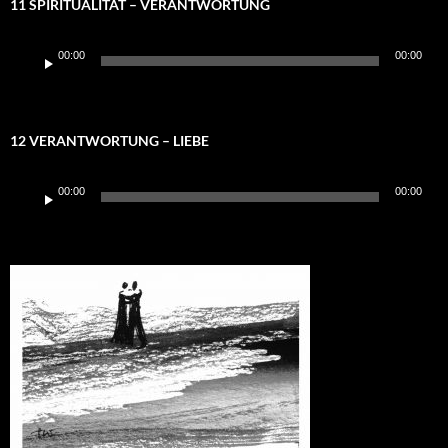
11 SPIRITUALITÄT – VERANTWORTUNG
Audio-
00:00
00:00
Player
12 VERANTWORTUNG – LIEBE
Audio-
00:00
00:00
Player