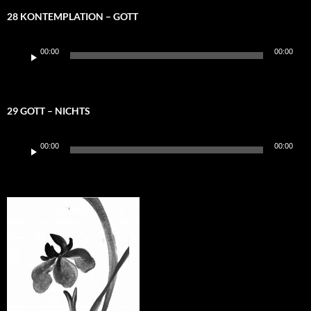
28 KONTEMPLATION – GOTT
Audio-
00:00
00:00
Player
29 GOTT – NICHTS
Audio-
00:00
00:00
Player