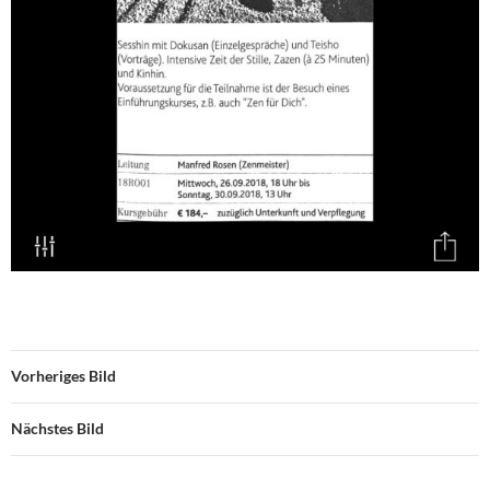
Vorheriges Bild
Nächstes Bild