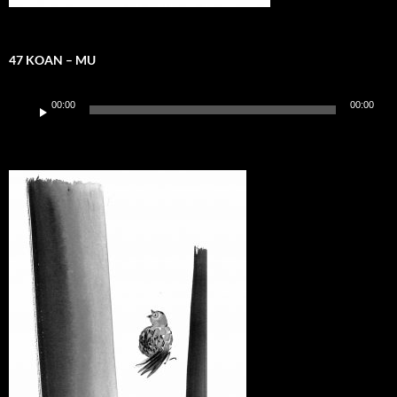
47 KOAN – MU
Audio-
00:00
00:00
Player