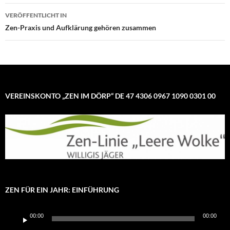
Beitragsnavigation
VERÖFFENTLICHT IN
Zen-Praxis und Aufklärung gehören zusammen
VEREINSKONTO „ZEN IM DÖRP“ DE 47 4306 0967 1090 0301 00
ZEN FÜR EIN JAHR: EINFÜHRUNG
Audio-
00:00
00:00
Player