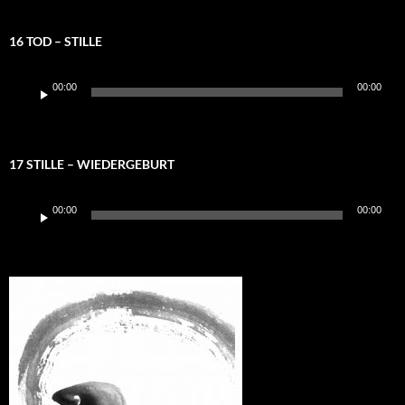
16 TOD – STILLE
Audio-
00:00
00:00
Player
17 STILLE – WIEDERGEBURT
Audio-
00:00
00:00
Player