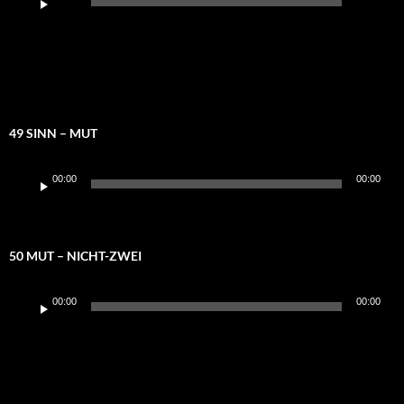
Player
49 SINN – MUT
Audio-
00:00
00:00
Player
50 MUT – NICHT-ZWEI
Audio-
00:00
00:00
Player