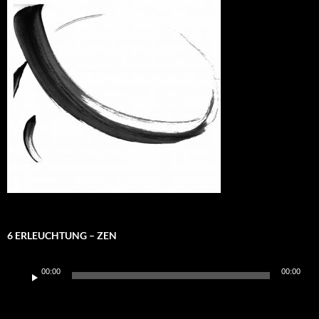
6 ERLEUCHTUNG – ZEN
Audio-
00:00
00:00
Player