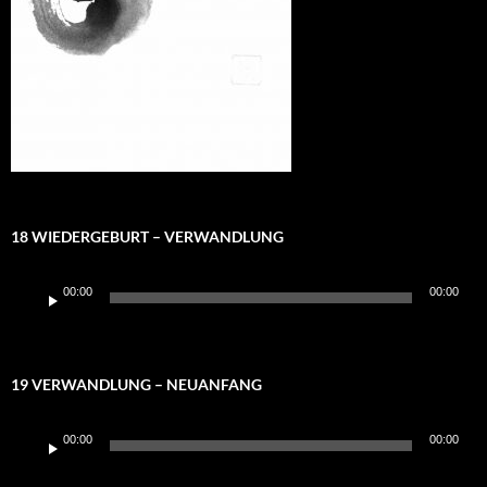
18 WIEDERGEBURT – VERWANDLUNG
Audio-
00:00
00:00
Player
19 VERWANDLUNG – NEUANFANG
Audio-
00:00
00:00
Player