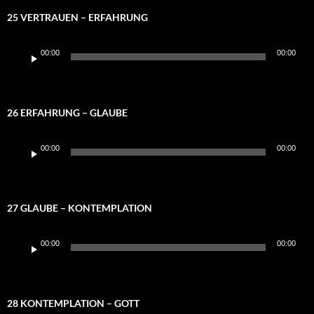
25 VERTRAUEN – ERFAHRUNG
Audio-
00:00
00:00
Player
26 ERFAHRUNG – GLAUBE
Audio-
00:00
00:00
Player
27 GLAUBE – KONTEMPLATION
Audio-
00:00
00:00
Player
28 KONTEMPLATION – GOTT