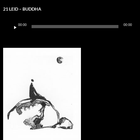
21 LEID – BUDDHA
Audio-
00:00
00:00
Player