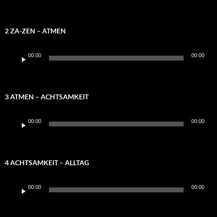
2 ZA-ZEN – ATMEN
Audio-
00:00
00:00
Player
3 ATMEN – ACHTSAMKEIT
Audio-
00:00
00:00
Player
4 ACHTSAMKEIT – ALLTAG
Audio-
00:00
00:00
Player