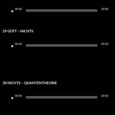
Audio-
00:00
00:00
Player
29 GOTT – NICHTS
Audio-
00:00
00:00
Player
30 NICHTS – QUANTENTHEORIE
Audio-
00:00
00:00
Player