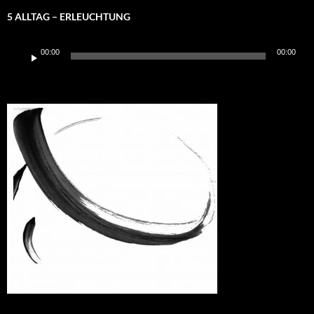
5 ALLTAG – ERLEUCHTUNG
Audio-
00:00
00:00
Player