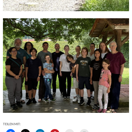
TEILEN MIT: