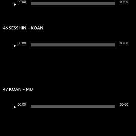
00:00
00:00
Player
46 SESSHIN – KOAN
Audio-
00:00
00:00
Player
47 KOAN – MU
Audio-
00:00
00:00
Player