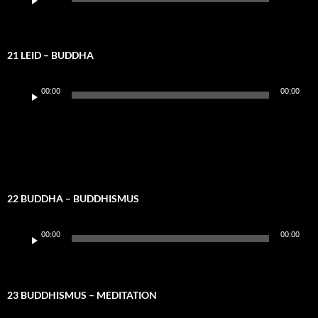
Player
21 LEID – BUDDHA
Audio-
00:00
00:00
Player
22 BUDDHA – BUDDHISMUS
Audio-
00:00
00:00
Player
23 BUDDHISMUS – MEDITATION