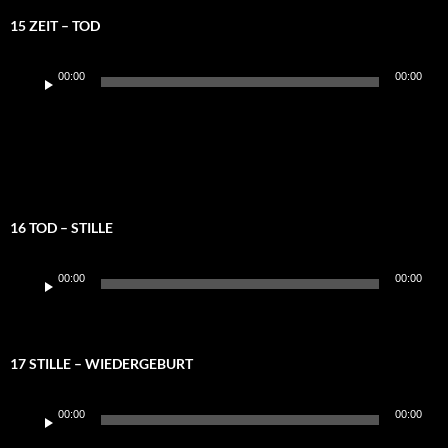
15 ZEIT – TOD
Audio-
00:00
00:00
Player
16 TOD – STILLE
Audio-
00:00
00:00
Player
17 STILLE – WIEDERGEBURT
Audio-
00:00
00:00
Player