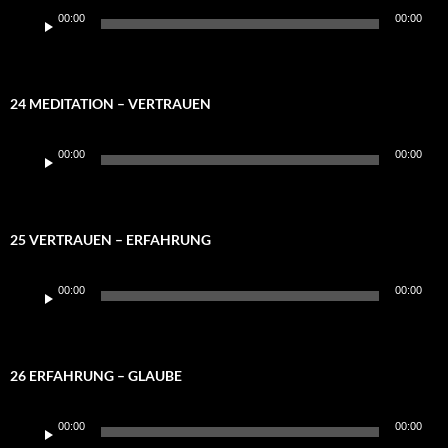
Audio-
00:00
00:00
Player
24 MEDITATION – VERTRAUEN
Audio-
00:00
00:00
Player
25 VERTRAUEN – ERFAHRUNG
Audio-
00:00
00:00
Player
26 ERFAHRUNG – GLAUBE
Audio-
00:00
00:00
Player