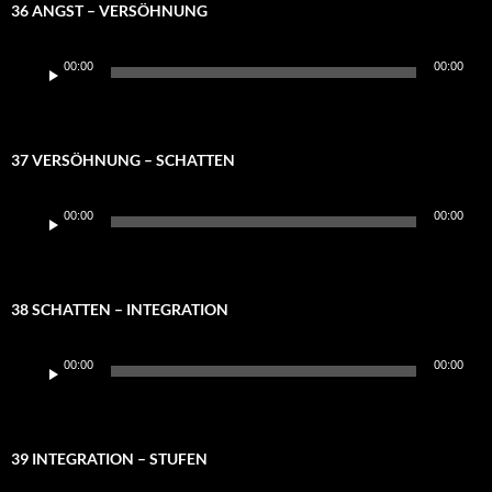
36 ANGST – VERSÖHNUNG
Audio-
00:00
00:00
Player
37 VERSÖHNUNG – SCHATTEN
Audio-
00:00
00:00
Player
38 SCHATTEN – INTEGRATION
Audio-
00:00
00:00
Player
39 INTEGRATION – STUFEN