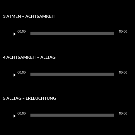
3 ATMEN – ACHTSAMKEIT
Audio-
00:00
00:00
Player
4 ACHTSAMKEIT – ALLTAG
Audio-
00:00
00:00
Player
5 ALLTAG – ERLEUCHTUNG
Audio-
00:00
00:00
Player