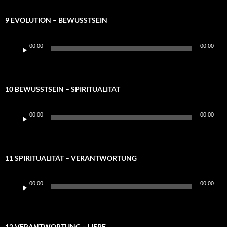
9 EVOLUTION – BEWUSSTSEIN
Audio-
00:00
00:00
Player
10 BEWUSSTSEIN – SPIRITUALITÄT
Audio-
00:00
00:00
Player
11 SPIRITUALITÄT – VERANTWORTUNG
Audio-
00:00
00:00
Player
12 VERANTWORTUNG – LIEBE