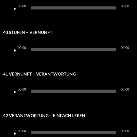
Audio-
00:00
00:00
Player
40 STUFEN – VERNUNFT
Audio-
00:00
00:00
Player
41 VERNUNFT – VERANTWORTUNG
Audio-
00:00
00:00
Player
42 VERANTWORTUNG – EINFACH LEBEN
Audio-
00:00
00:00
Player