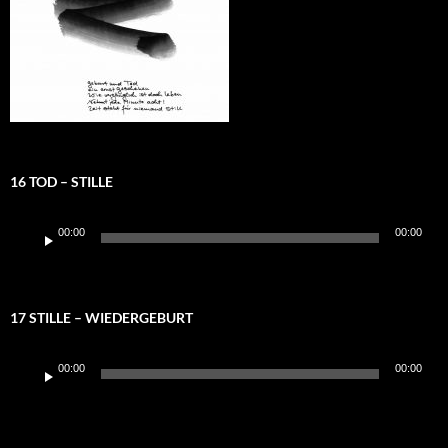
16 TOD – STILLE
Audio-
00:00
00:00
Player
17 STILLE – WIEDERGEBURT
Audio-
00:00
00:00
Player