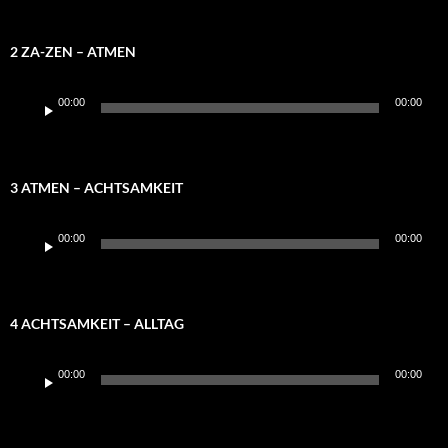
2 ZA-ZEN – ATMEN
Audio-
00:00
00:00
Player
3 ATMEN – ACHTSAMKEIT
Audio-
00:00
00:00
Player
4 ACHTSAMKEIT – ALLTAG
Audio-
00:00
00:00
Player