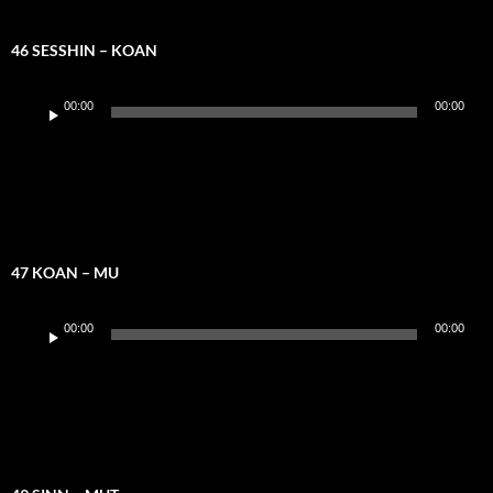
46 SESSHIN – KOAN
Audio-
00:00
00:00
Player
47 KOAN – MU
Audio-
00:00
00:00
Player