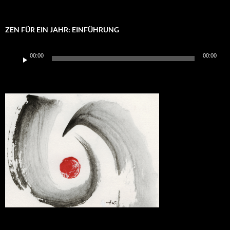
ZEN FÜR EIN JAHR: EINFÜHRUNG
Audio-
00:00
00:00
Player