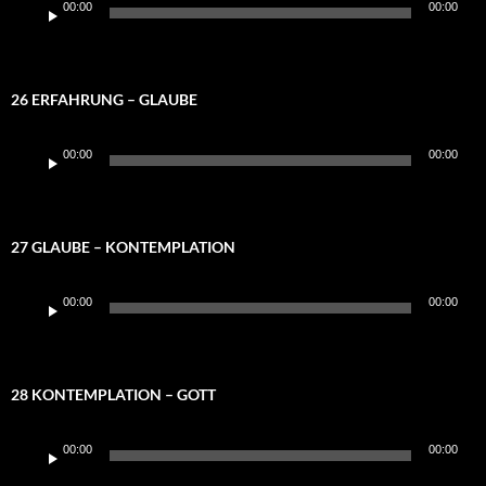
00:00
00:00
Player
26 ERFAHRUNG – GLAUBE
Audio-
00:00
00:00
Player
27 GLAUBE – KONTEMPLATION
Audio-
00:00
00:00
Player
28 KONTEMPLATION – GOTT
Audio-
00:00
00:00
Player