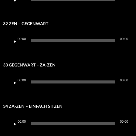
Player
32 ZEN – GEGENWART
Audio-
00:00
00:00
Player
33 GEGENWART – ZA-ZEN
Audio-
00:00
00:00
Player
34 ZA-ZEN – EINFACH SITZEN
Audio-
00:00
00:00
Player