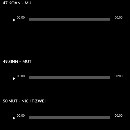
47 KOAN – MU
Audio-
00:00
00:00
Player
49 SINN – MUT
Audio-
00:00
00:00
Player
50 MUT – NICHT-ZWEI
Audio-
00:00
00:00
Player