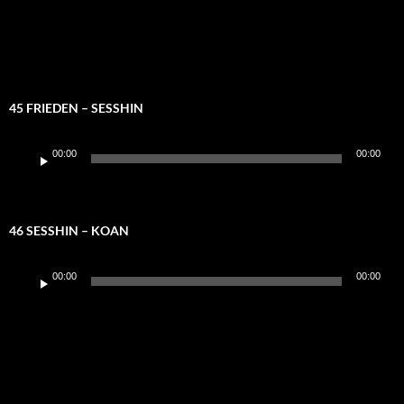
45 FRIEDEN – SESSHIN
Audio-
00:00
00:00
Player
46 SESSHIN – KOAN
Audio-
00:00
00:00
Player