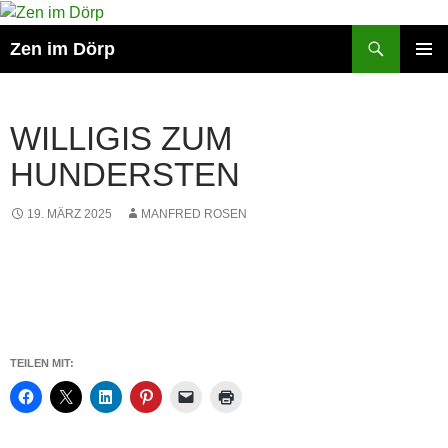
Zum
Inhalt
Suchen
Zen im Dörp
springen
PRIMÄR
MENÜ
WILLIGIS ZUM
HUNDERSTEN
19. MÄRZ 2025
MANFRED ROSEN
TEILEN MIT: